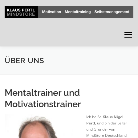
Zum
Inhalt
springen
Menü
STARTSEITE
ÜBER UNS
FIRMENINTERN
ÜBER UNS
SHOP
HILFSMITTEL
KONTAKT
Mentaltrainer und
Motivationstrainer
IMPRESSUM
COOKIES
Ich heiße
Klaus Nigel
Pertl
, und bin der Leiter
und Gründer von
MindStore Deutschland