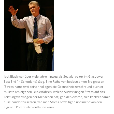
Jack Black war über viele Jahre hinweg als Sozialarbeiter im Glasgower
East End (in Schottland) tätig. Eine Reihe von bedeutsamen Ereignissen
(Stress hatte zwei seiner Kollegen die Gesundheit zerstört und auch er
musste am eigenen Leib erfahren, welche Auswirkungen Stress auf das
Leistungsvermögen der Menschen hat) gab den Anstoß, sich konkret damit
auseinander zu setzen, wie man Stress bewältigen und mehr von den
eigenen Potenzialen entfalten kann.